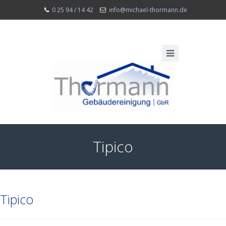
0 25 94 / 14 42
info@michael-thormann.de
Tipico
Tipico